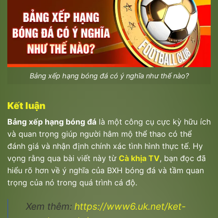
Bảng xếp hạng bóng đá có ý nghĩa như thế nào?
Kết luận
Bảng xếp hạng bóng đá
là một công cụ cực kỳ hữu ích
và quan trọng giúp người hâm mộ thể thao có thể
đánh giá và nhận định chính xác tình hình thực tế. Hy
vọng rằng qua bài viết này từ
Cà khịa TV
, bạn đọc đã
hiểu rõ hơn về ý nghĩa của BXH bóng đá và tầm quan
trọng của nó trong quá trình cá độ.
Xem thêm:
https://www6.uk.net/ket-