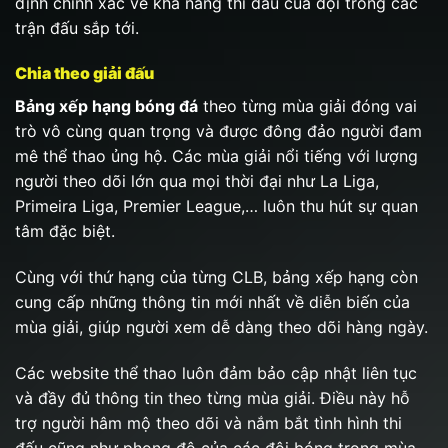
định chính xác về khả năng thi đấu của đội trong các
trận đấu sắp tới.
Chia theo giải đấu
Bảng xếp hạng bóng đá
theo từng mùa giải đóng vai
trò vô cùng quan trọng và được đông đảo người đam
mê thể thao ủng hộ. Các mùa giải nổi tiếng với lượng
người theo dõi lớn qua mọi thời đại như La Liga,
Primeira Liga, Premier League,… luôn thu hút sự quan
tâm đặc biệt.
Cùng với thứ hạng của từng CLB, bảng xếp hạng còn
cung cấp những thông tin mới nhất về diễn biến của
mùa giải, giúp người xem dễ dàng theo dõi hàng ngày.
Các website thể thao luôn đảm bảo cập nhật liên tục
và đầy đủ thông tin theo từng mùa giải. Điều này hỗ
trợ người hâm mộ theo dõi và nắm bắt tình hình thi