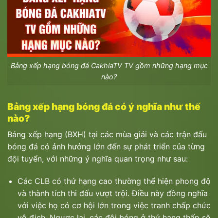
Bảng xếp hạng bóng đá CakhiaTV TV gồm những hạng mục
nào?
Bảng xếp hạng bóng đá có ý nghĩa như thế
nào?
Bảng xếp hạng (BXH) tại các mùa giải và các trận đấu
bóng đá có ảnh hưởng lớn đến sự phát triển của từng
đội tuyển, với những ý nghĩa quan trọng như sau:
Các CLB có thứ hạng cao thường thể hiện phong độ
và thành tích thi đấu vượt trội. Điều này đồng nghĩa
với việc họ có cơ hội lớn trong việc tranh chấp chức
vô địch. Ngược lại, các đội bóng ở thứ hạng thấp sẽ