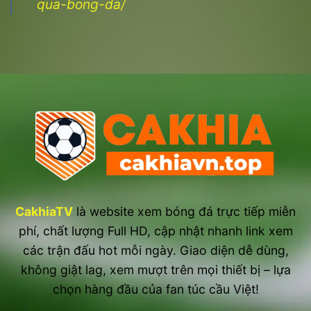
qua-bong-da/
CakhiaTV
là website xem bóng đá trực tiếp miễn
phí, chất lượng Full HD, cập nhật nhanh link xem
các trận đấu hot mỗi ngày. Giao diện dễ dùng,
không giật lag, xem mượt trên mọi thiết bị – lựa
chọn hàng đầu của fan túc cầu Việt!