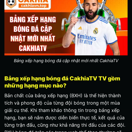
Bảng xếp hạng bóng đá cập nhật mới nhất CakhiaTV
Bảng xếp hạng bóng đá CakhiaTV TV gồm
những hạng mục nào?
Bản chất của bảng xếp hạng (BXH) là thể hiện thành
tích và phong độ của từng đội bóng trong một mùa
giải cụ thể. Khi tham khảo thông tin trong bảng xếp
hạng, bạn sẽ nắm được diễn biến thực tế, kết quả của
từng trận đấu, cũng như khả năng thi đấu của các đội.