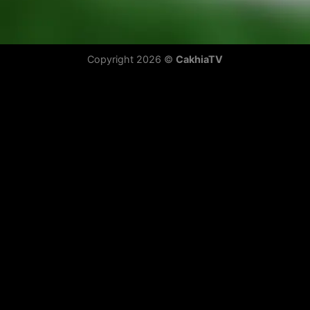
Copyright 2026 ©
CakhiaTV